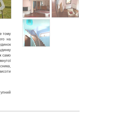
ме тому
ого на
будинок
удинку
ак само
кнутої
сника,
висоти
тупний