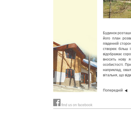
Будинок розташов
його план розв
південній сторон
створює більш і
відображає сором
вносить нову я
особистості. Пр
наприклад, овал
вітальня, що від
Попередній
find us on facebook