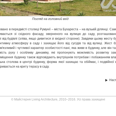
Погляд на головний вхід
ано в передмісті столиці Румунії – міста Бухареста – на вузькій ділянці. Са
ивається зі східного фасаду, зверненого на вулицю до саду, розташован
і від будівлі (зліва, якщо дивитися зі вхідної сторони). Завдяки цьому жесту 
нтимну атмосферу в саду і захищає його від сусідів та від вулиці. Жест б
'язливий і чутливої характер особистості пані, яка живе в будинку, але він т
кість руху і особливу динаміку, які пропонують можливість розвитку зам
иміщення будинку також відповідають внутрішнім потребам і побажанням вла
ьна столова в центрі будинку, форма якої захищає та обіймає, і подвійної 
кривається на криту терасу в саду.
Нас
© Майстерня Living Architecture, 2010–2016. Усі права захищені