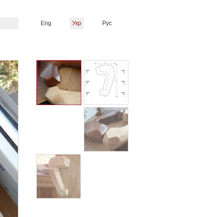
Eng
Укр
Рус