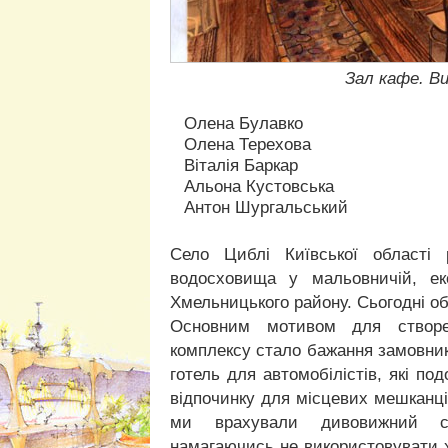
Зал кафе. Ви
Олена Булавко
Олена Терехова
Віталія Баркар
Альона Кустовська
Антон Шургальський
Село Циблі Київської області 
водосховища у мальовничій, еко
Хмельницького району. Сьогодні об'
Основним мотивом для створенн
комплексу стало бажання замовник
готель для автомобілістів, які по
відпочинку для місцевих мешканці
ми врахували дивовижний сп
намагаючись не використовувати ха