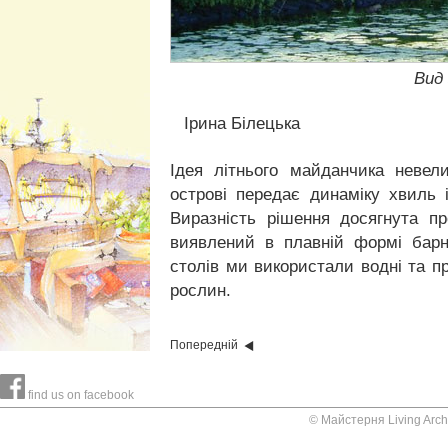
Вид 
Ірина Білецька
Ідея
літнього майданчика
невели
острові
передає
динаміку
хвиль 
Виразність
рішення
досягнута
п
виявлений
в плавній
формі
барн
столів
ми
використали
водні та
п
рослин.
Попередній
find us on facebook
© Майстерня Living Arch