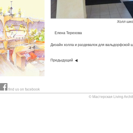
Холл шко
Елена Терехова
Дизайн
холла
и
раздевалок
для
вальдорфской
ш
Предыдущий
find us on facebook
© Мастерская Living Arch