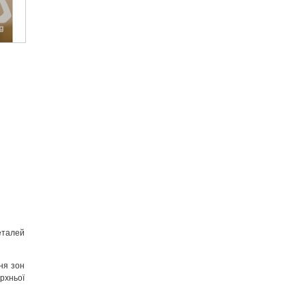
еталей
ня зон
ерхньої