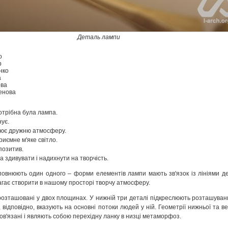
Деталь лампи
о
р
нко
а
ова
енова
отрібна була лампа.
ує.
рює дружню атмосферу.
иємне м'яке світло.
позитив.
 здивувати і надихнути на творчість.
повнюють один одного – форми елементів лампи мають зв'язок із лініями д
агає створити в нашому просторі творчу атмосферу.
озташовані у двох площинах. У нижній три деталі підкреслюють розташуван
, відповідно, вказують на основні потоки людей у ній. Геометрії нижньої та в
в'язані і являють собою перехідну ланку в низці метаморфоз.