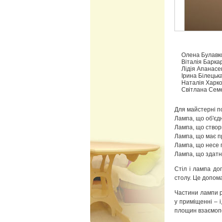
Олена Булавк
Віталія Барка
Лідія Апанасе
Ірина Білецьк
Наталія Харк
Світлана Сем
Для майстерні п
Лампа, що об'єдн
Лампа, що ство
Лампа, що має пр
Лампа, що несе 
Лампа, що здатна
Стіл і лампа до
столу. Це допом
Частини лампи р
у приміщенні – і
площин взаємопо