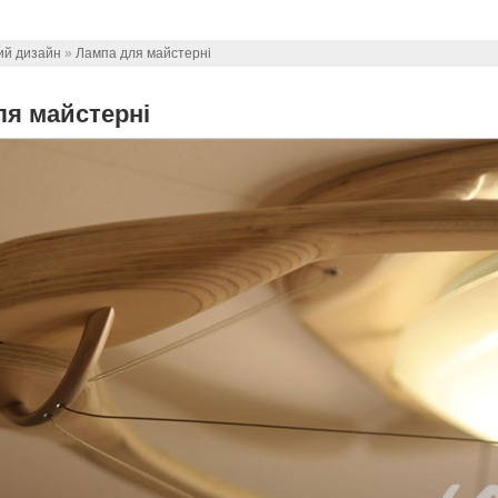
ий дизайн
»
Лампа для майстерні
ля майстерні