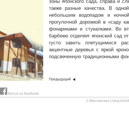
зоны японского сада, справа и сл
также разные качества. В одно
небольшим водопадом и ночной 
прогулочной дорожкой в «саду к
фонариками и стукалками. Во вт
барбекю отделяет японский сад о
густо завить плетущимися рас
акцентные деревья с яркой кроно
подсвеченную традиционными фон
Предыдущий
find us on facebook
© Мастерская Living Arch