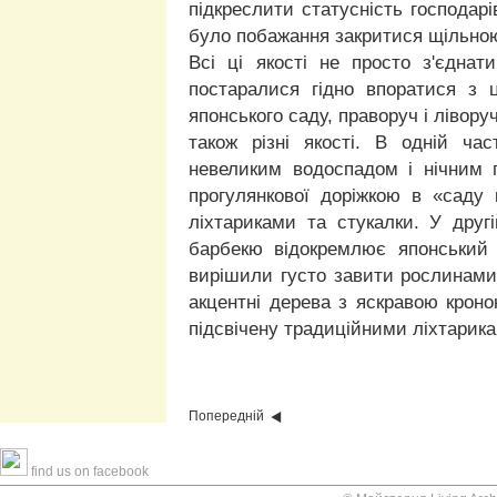
підкреслити статусність господарі
було побажання закритися щільно
Всі ці якості не просто з'єдна
постаралися гідно впоратися з 
японського саду, праворуч і лівору
також різні якості. В одній ча
невеликим водоспадом і нічним п
прогулянкової доріжкою в «саду 
ліхтариками та стукалки. У другі
барбекю відокремлює японський
вирішили густо завити рослинами 
акцентні дерева з яскравою кроно
підсвічену традиційними ліхтарик
Попередній
find us on facebook