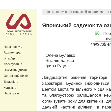
Home
»
Планування територій та ландшафт
»
Японський садочок та оз
Перший ет
Наші послуги
Архітектура
Олена Булавко
Інтер'єри
Віталія Баркар
Лесирування
Ірина Гуцул
Об'єктний дизайн
Органічний підхід
Ландшафтне рішення території 
Діяльність
характерів. Будинок знаходиться
Контакти
центом міста та вільного місця на
Наші друзі
та благоустрою залишалося неб
організувати зону для квітників, д
дальній частині ділянки, в пар